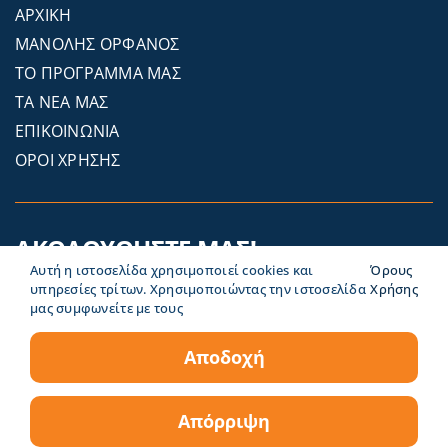
ΑΡΧΙΚΗ
ΜΑΝΟΛΗΣ ΟΡΦΑΝΟΣ
ΤΟ ΠΡΟΓΡΑΜΜΑ ΜΑΣ
ΤΑ ΝΕΑ ΜΑΣ
ΕΠΙΚΟΙΝΩΝΙΑ
ΟΡΟΙ ΧΡΗΣΗΣ
ΑΚΟΛΟΥΘΗΣΤΕ ΜΑΣ!
Αυτή η ιστοσελίδα χρησιμοποιεί cookies και
Όρους
υπηρεσίες τρίτων. Χρησιμοποιώντας την ιστοσελίδα
Χρήσης
μας συμφωνείτε με τους
Αποδοχή
Απόρριψη
© Copyright 2026 Τώρα Σαντορίνη | by
Jellyfish Artworks
&
EZweb