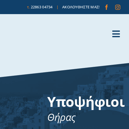
τ.
22863 04734
|
ΑΚΟΛΟΥΘΗΣΤΕ ΜΑΣ!
Tog
Nav
Υποψήφιοι
Θήρας