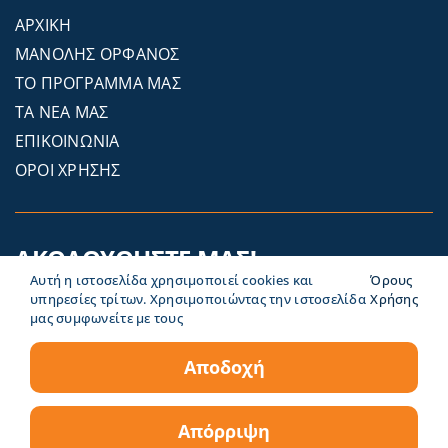
ΑΡΧΙΚΗ
ΜΑΝΟΛΗΣ ΟΡΦΑΝΟΣ
ΤΟ ΠΡΟΓΡΑΜΜΑ ΜΑΣ
ΤΑ ΝΕΑ ΜΑΣ
ΕΠΙΚΟΙΝΩΝΙΑ
ΟΡΟΙ ΧΡΗΣΗΣ
ΑΚΟΛΟΥΘΗΣΤΕ ΜΑΣ!
Αυτή η ιστοσελίδα χρησιμοποιεί cookies και
Όρους
υπηρεσίες τρίτων. Χρησιμοποιώντας την ιστοσελίδα
Χρήσης
μας συμφωνείτε με τους
Αποδοχή
Απόρριψη
© Copyright 2026 Τώρα Σαντορίνη | by
Jellyfish Artworks
&
EZweb