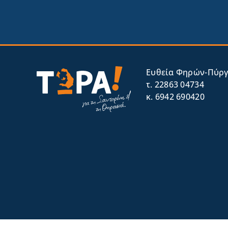
Eυθεία Φηρών-Πύργο
τ. 22863 04734
κ. 6942 690420