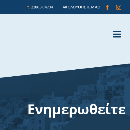
τ.
22863 04734
|
ΑΚΟΛΟΥΘΗΣΤΕ ΜΑΣ!
Tog
Nav
Ενημερωθείτε