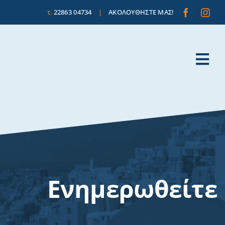
τ.
22863 04734
|
ΑΚΟΛΟΥΘΗΣΤΕ ΜΑΣ!
Tog
Nav
Ενημερωθείτε