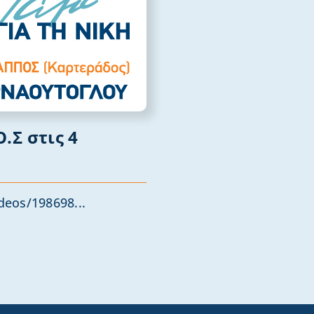
.Σ στις 4
deos/198698...